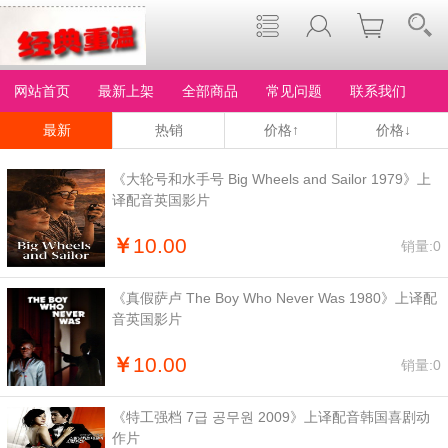
网站首页
最新上架
全部商品
常见问题
联系我们
最新
热销
价格↑
价格↓
《大轮号和水手号 Big Wheels and Sailor 1979》上
译配音英国影片
￥
10.00
销量:0
《真假萨卢 The Boy Who Never Was 1980》上译配
音英国影片
￥
10.00
销量:0
《特工强档 7급 공무원 2009》上译配音韩国喜剧动
作片