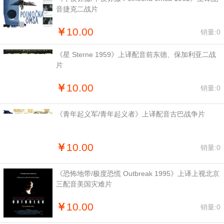
音捷克二战片
￥
10.00
销量:0
《星 Sterne 1959》上译配音前东德、保加利亚二战
片
￥
10.00
销量:0
《青年起义军/青年起义者》上译配音古巴战争片
￥
10.00
销量:0
《恐怖地带/极度恐慌 Outbreak 1995》上译上视北京
三配音美国灾难片
￥
10.00
销量:0